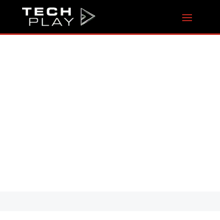
PLONGEZ AU
CŒUR DU
FESTIVAL LE
PLUS VERT DE
PARIS : WE LOVE
GREEN
22 novembre 2023
|
Actualités