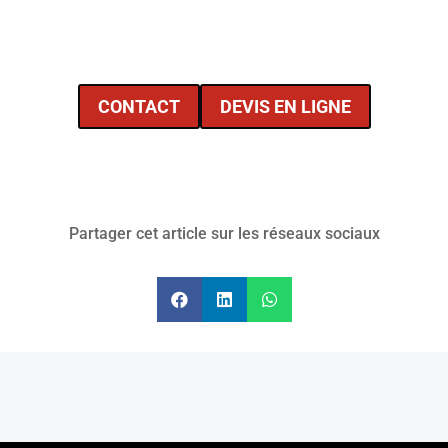
formulaire de contact ou notre formulaire de
demande de devis en ligne
CONTACT
DEVIS EN LIGNE
Partager cet article sur les réseaux sociaux


