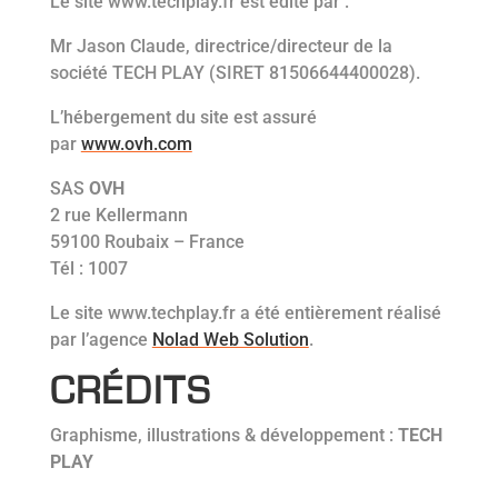
Le site www.techplay.fr est édité par :
Mr Jason Claude, directrice/directeur de la
société TECH PLAY (SIRET 81506644400028).
L’hébergement du site est assuré
par
www.ovh.com
SAS
OVH
2 rue Kellermann
59100 Roubaix – France
Tél : 1007
Le site www.techplay.fr a été entièrement réalisé
par l’agence
Nolad Web Solution
.
CRÉDITS
Graphisme, illustrations & développement :
TECH
PLAY