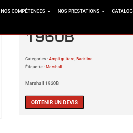
NOS COMPÉTENCES
NOS PRESTATIONS
CATALOG
1960B
Catégories :
Ampli guitare
,
Backline
Étiquette :
Marshall
Marshall 1960B
OBTENIR UN DEVIS