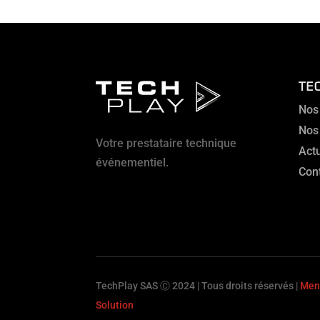
TE
Nos
Nos
Votre prestataire technique
Actu
événementiel.
Con
TechPlay SAS Ⓒ 2024 | Tous droits réservés |
Ment
Solution