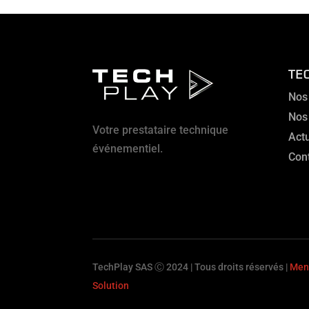
TE
Nos
Nos
Votre prestataire technique
Actu
événementiel.
Con
TechPlay SAS Ⓒ 2024 | Tous droits réservés |
Ment
Solution