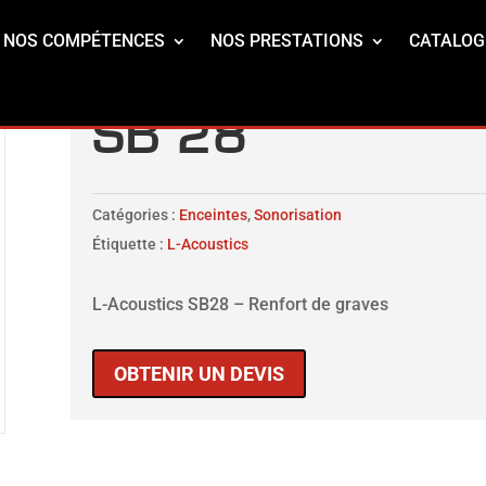
NOS COMPÉTENCES
NOS PRESTATIONS
CATALOG
SB 28
Catégories :
Enceintes
,
Sonorisation
Étiquette :
L-Acoustics
L-Acoustics SB28 – Renfort de graves
OBTENIR UN DEVIS