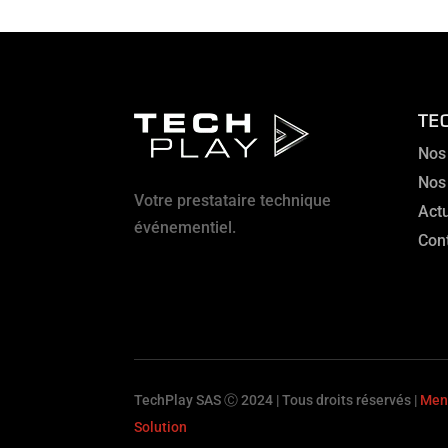
TE
Nos
Nos
Votre prestataire technique
Actu
événementiel.
Con
TechPlay SAS Ⓒ 2024 | Tous droits réservés |
Ment
Solution